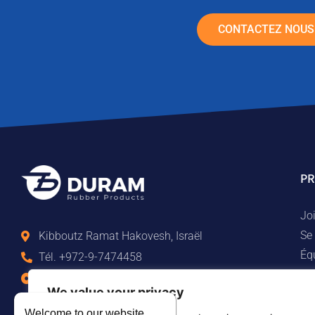
CONTACTEZ NOUS
PR
Joi
Se 
Kibboutz Ramat Hakovesh, Israël
Équ
Tél. +972-9-7474458
Pi
Fax +972-9-7474479
We value your privacy
Pi
info@duram.co.il
Él
Welcome to our website.