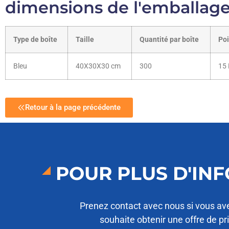
dimensions de l'emballag
Type de boîte
Taille
Quantité par boîte
Poi
Bleu
40X30X30 cm
300
15 
Retour à la page précédente
POUR PLUS D'IN
Prenez contact avec nous si vous av
souhaite obtenir une offre de pr