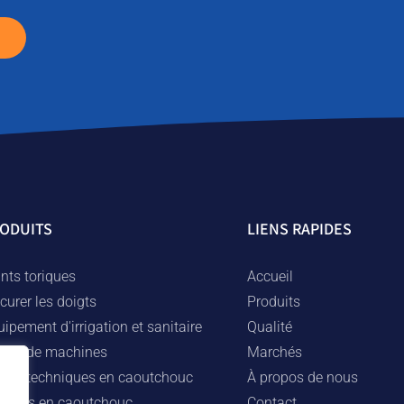
ODUITS
LIENS RAPIDES
nts toriques
Accueil
curer les doigts
Produits
ipement d'irrigation et sanitaire
Qualité
èces de machines
Marchés
èces techniques en caoutchouc
À propos de nous
ingues en caoutchouc
Contact