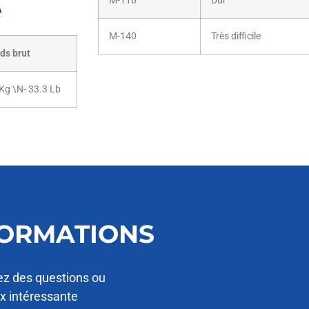
M-110
Dur
e
M-140
Très difficile
ds brut
Kg \N- 33.3 Lb
FORMATIONS
ez des questions ou
ix intéressante