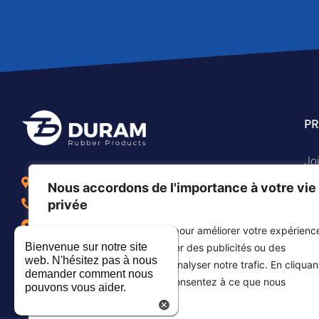
PR
Joi
Se 
Kibboutz Ramat Hakovesh, Israël
Nous accordons de l'importance à votre vie
Équ
Tél. +972-9-7474458
privée
Pi
Fax +972-9-7474479
Nous utilisons des cookies pour améliorer votre expérienc
Pi
info@duram.co.il
Bienvenue sur notre site
de navigation, vous proposer des publicités ou des
web. N'hésitez pas à nous
Él
contenus personnalisés et analyser notre trafic. En cliquan
demander comment nous
sur "Tout accepter", vous consentez à ce que nous
pouvons vous aider.
utilisions des cookies.