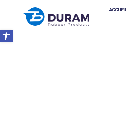
ACCUEIL
Ouvrir la barre d’outils
Accueil
Produits En Caoutchouc
Produits D'épilation Des Porc
RACLEUR DE PORC