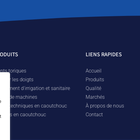
ODUITS
LIENS RAPIDES
nts toriques
Accueil
curer les doigts
Produits
ipement d'irrigation et sanitaire
Qualité
èces de machines
Marchés
e
èces techniques en caoutchouc
À propos de nous
ingues en caoutchouc
Contact
t