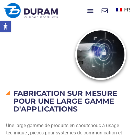
FR
À PROPOS DE NOUS
NOUVELLES ET ÉVÉNEMENTS
Ouvrir la barre d’outils
Accueil
Produits
Pièces Techniques En
Caoutchouc
Sécurité
SÉCURITÉ
FABRICATION SUR MESURE
POUR UNE LARGE GAMME
D'APPLICATIONS
Une large gamme de produits en caoutchouc à usage
technique ; pièces pour systèmes de communication et