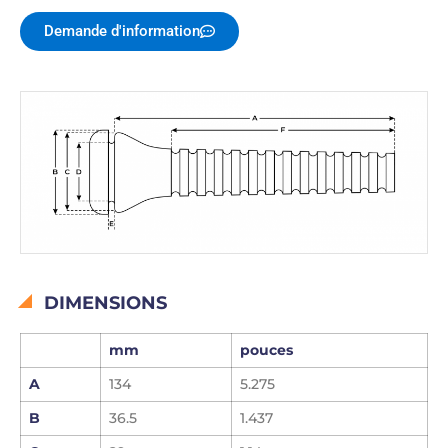
Demande d'information
DIMENSIONS
mm
pouces
A
134
5.275
B
36.5
1.437