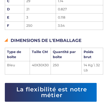
C
29
1.14
D
21
0.827
E
3
0.118
F
250
3.54
DIMENSIONS DE L'EMBALLAGE
Type de
Taille CM
Quantité par
Poids
boîte
boîte
brut
Bleu
40X30X30
250
14 Kg \ 32
Lb
La flexibilité est notre
métier