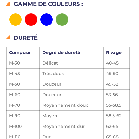
GAMME DE COULEURS :
DURETÉ
Composé
Degré de dureté
Rivage
M-30
Délicat
40-45
M-45
Très doux
45-50
M-50
Douceur
49-52
M-60
Douceur
53-56
M-70
Moyennement doux
55-58.5
M-90
Moyen
58.5-62
M-100
Moyennement dur
62-65
M-110
Dur
65-68