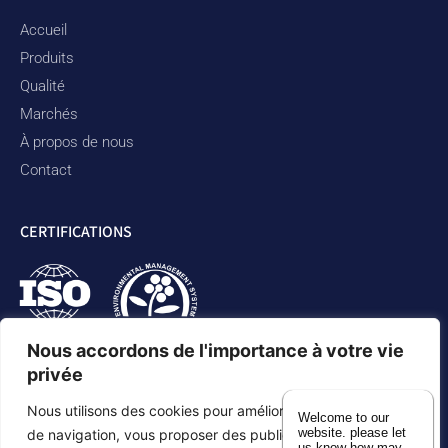
Accueil
Produits
Qualité
Marchés
À propos de nous
Contact
CERTIFICATIONS
Nous accordons de l'importance à votre vie
privée
Nous utilisons des cookies pour améliorer votre expérience
Welcome to our
website. please let
de navigation, vous proposer des publicités ou des
us know how may