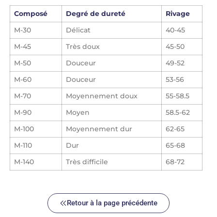
Composé
Degré de dureté
Rivage
M-30
Délicat
40-45
M-45
Très doux
45-50
M-50
Douceur
49-52
M-60
Douceur
53-56
M-70
Moyennement doux
55-58.5
M-90
Moyen
58.5-62
M-100
Moyennement dur
62-65
M-110
Dur
65-68
M-140
Très difficile
68-72
Retour à la page précédente