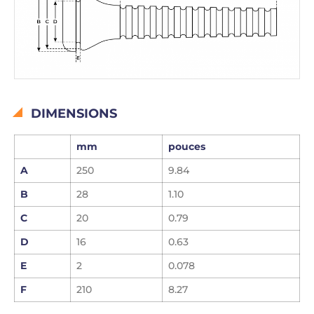
DIMENSIONS
mm
pouces
A
250
9.84
B
28
1.10
C
20
0.79
D
16
0.63
E
2
0.078
F
210
8.27