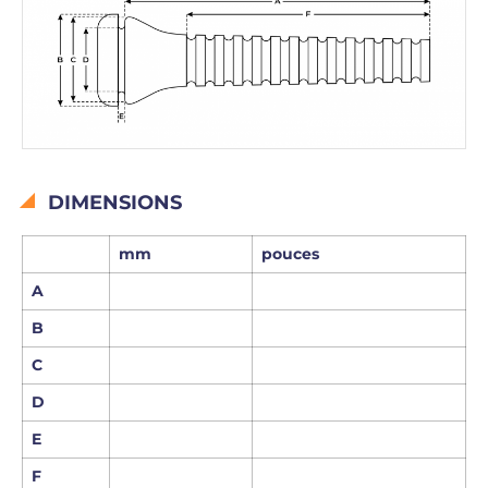
DIMENSIONS
mm
pouces
A
B
C
D
E
F