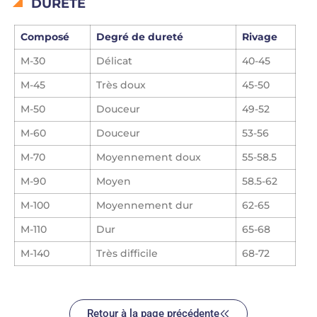
DURETÉ
Composé
Degré de dureté
Rivage
M-30
Délicat
40-45
M-45
Très doux
45-50
M-50
Douceur
49-52
M-60
Douceur
53-56
M-70
Moyennement doux
55-58.5
M-90
Moyen
58.5-62
M-100
Moyennement dur
62-65
M-110
Dur
65-68
M-140
Très difficile
68-72
Retour à la page précédente