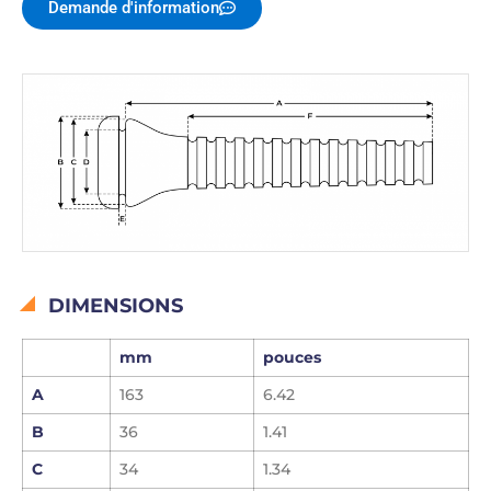
Demande d'information
DIMENSIONS
mm
pouces
A
163
6.42
B
36
1.41
C
34
1.34