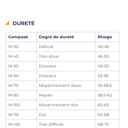
DURETÉ
Composé
Degré de dureté
Rivage
M-30
Délicat
40-45
M-45
Très doux
45-50
M-50
Douceur
49-52
M-60
Douceur
53-56
M-70
Moyennement doux
55-58.5
M-90
Moyen
58.5-62
M-100
Moyennement dur
62-65
M-110
Dur
65-68
M-140
Très difficile
68-72