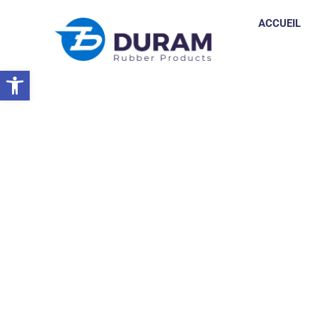
ACCUEIL
Ouvrir la barre d’outils
Accueil
Exposition Internationale Sur La Production Et La Tran
EVÉNEMENTS
,
ACTU