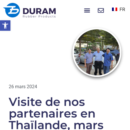
FR
À PROPOS DE NOUS
NOUVELLES ET ÉVÉNEMENTS
Ouvrir la barre d’outils
Accueil
Visite De Nos Partenaires En
Thaïlande, Mars 2024
ACTUALITÉS
26 mars 2024
Visite de nos
partenaires en
Thaïlande, mars