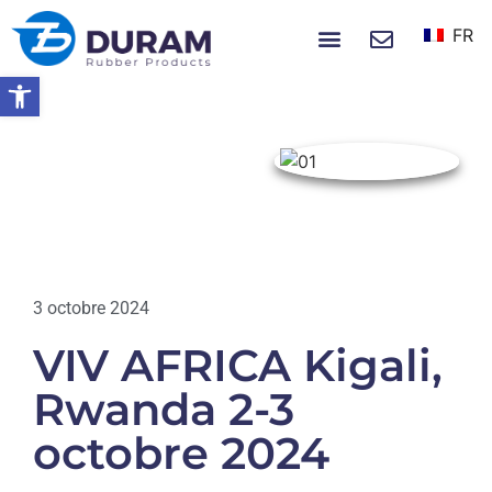
FR
À PROPOS DE NOUS
NOUVELLES ET ÉVÉNEMENTS
Ouvrir la barre d’outils
Accueil
VIV AFRICA Kigali, Rwanda 2-3
Octobre 2024
EVÉNEMENTS
3 octobre 2024
VIV AFRICA Kigali,
Rwanda 2-3
octobre 2024