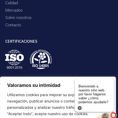
Calidad
Mercados
Sobre nosotros
Contacto
CERTIFICACIONES
Valoramos su intimidad
Bienvenido a
nuestro sitio web.
por favor háganos
Utilizamos cookies para mejorar su experiencia de
saber ¿cómo
navegación, publicar anuncios o contenidos
podemos ayudarle?
personalizados y analizar nuestro tráfico. Al hacer clic en
política de privacidad
Declaración de accesibilidad
"Aceptar todo", acepta nuestro uso de cookies.