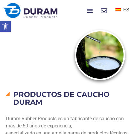
ES
SOBRE NOSOTROS
NOTICIAS Y EVENTOS
Abrir barra de herramientas
Hogar
Sobre Nosotros
PRODUCTOS DE
CAUCHO
DURAM
PRODUCTOS DE CAUCHO
DURAM
Duram Rubber Products es un fabricante de caucho con
más de 50 años de experiencia,
especializado en una amplia gama de productos técnicos