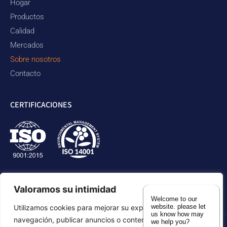
Hogar
Productos
Calidad
Mercados
Sobre nosotros
Contacto
CERTIFICACIONES
Valoramos su intimidad
Welcome to our
website. please let
Utilizamos cookies para mejorar su experiencia de
us know how may
navegación, publicar anuncios o contenidos
we help you?