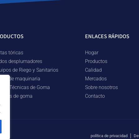
RODUCTOS
ENLACES RÁPIDOS
tas tóricas
Hogar
dos desplumadores
Productos
uipos de Riego y Sanitarios
Calidad
rtes de maquinaria
Mercados
ezas Técnicas de Goma
Sobre nosotros
lingas de goma
Contacto
.
.
política de privacidad
De