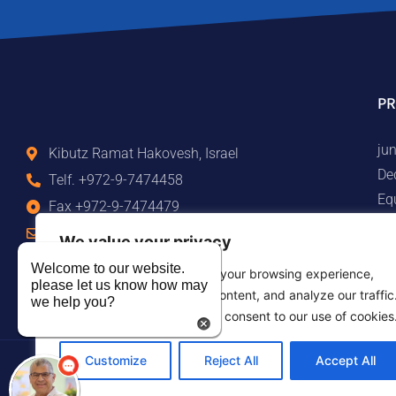
P
jun
Kibutz Ramat Hakovesh, Israel
De
Telf. +972-9-7474458
Eq
Fax +972-9-7474479
Pa
info@duram.co.il
We value your privacy
Pi
Welcome to our website.
Es
We use cookies to enhance your browsing experience,
please let us know how may
serve personalized ads or content, and analyze our traffic
we help you?
By clicking "Accept All", you consent to our use of cookies
Customize
Reject All
Accept All
©2026 Duram Rubber Products. Todos los derechos reservados.