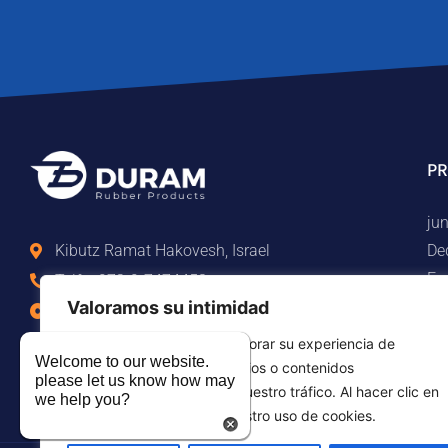
P
jun
De
Kibutz Ramat Hakovesh, Israel
Eq
Telf. +972-9-7474458
Pa
Valoramos su intimidad
Fax +972-9-7474479
Pi
info@duram.co.il
Utilizamos cookies para mejorar su experiencia de
Es
Welcome to our website.
navegación, publicar anuncios o contenidos
please let us know how may
personalizados y analizar nuestro tráfico. Al hacer clic en
we help you?
"Aceptar todo", acepta nuestro uso de cookies.