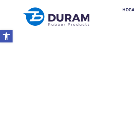
HOG
Abrir barra de herramientas
Hogar
Duram Se Mete Los Dedos En El VIV Turquía Del 6 Al 8 D
NOTICIAS