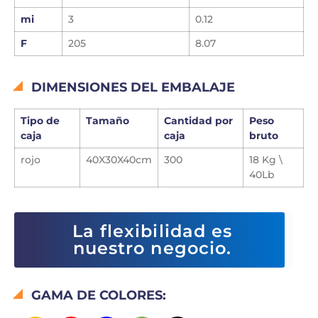
mi
3
0.12
F
205
8.07
DIMENSIONES DEL EMBALAJE
Tipo de
Tamaño
Cantidad por
Peso
caja
caja
bruto
rojo
40X30X40cm
300
18 Kg \
40Lb
La flexibilidad es
nuestro negocio.
GAMA DE COLORES: