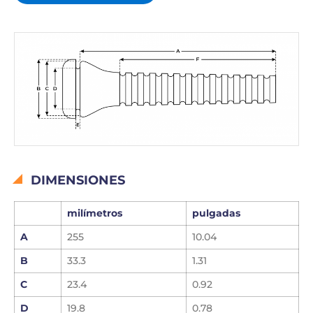
DIMENSIONES
milímetros
pulgadas
A
255
10.04
B
33.3
1.31
C
23.4
0.92
D
19.8
0.78