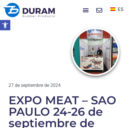
ES
SOBRE NOSOTROS
NOTICIAS Y EVENTOS
Abrir barra de herramientas
Hogar
EXPO MEAT – SAO PAULO 24-26
De Septiembre De 2024
EVENTOS
27 de septiembre de 2024
EXPO MEAT – SAO
PAULO 24-26 de
septiembre de