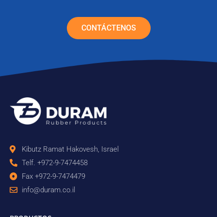
CONTÁCTENOS
Kibutz Ramat Hakovesh, Israel
Telf. +972-9-7474458
Fax +972-9-7474479
info@duram.co.il