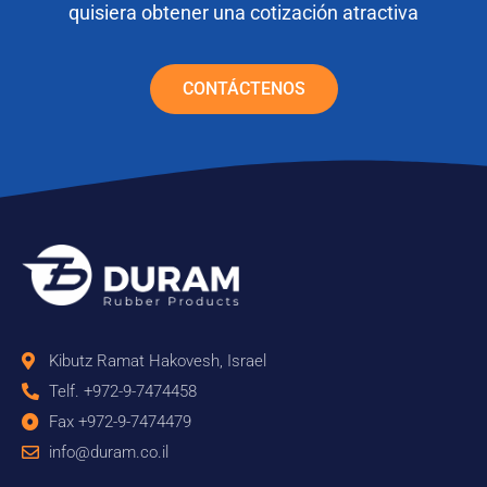
quisiera obtener una cotización atractiva
CONTÁCTENOS
Kibutz Ramat Hakovesh, Israel
Telf. +972-9-7474458
Fax +972-9-7474479
info@duram.co.il