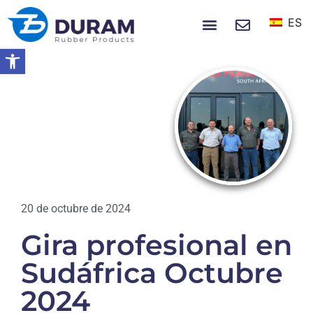
ES
SOBRE NOSOTROS
NOTICIAS Y EVENTOS
Abrir barra de herramientas
Hogar
Gira Profesional En Sudáfrica
Octubre 2024
NOTICIAS
20 de octubre de 2024
Gira profesional en
Sudáfrica Octubre
2024