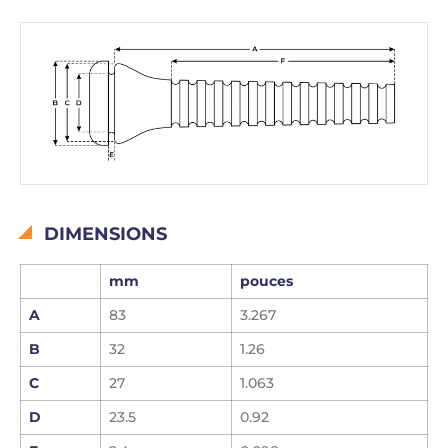
DIMENSIONS
mm
pouces
A
83
3.267
B
32
1.26
C
27
1.063
D
23.5
0.92