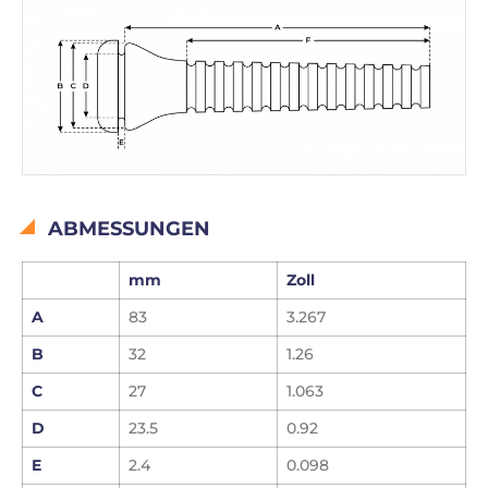
ABMESSUNGEN
mm
Zoll
A
83
3.267
B
32
1.26
C
27
1.063
D
23.5
0.92
E
2.4
0.098