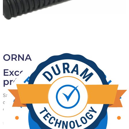
ORNA
Excellente capacité de
prélèvement
Sa forme ovale et son profil fin lui confèrent souplesse et
contact délicat avec la peau des oiseaux, ce qui en fait un
excellent outil pour les usines de transformation qui exigent
un toucher plus doux. Grâce à la conception spéciale de sa
tête, il s'insère parfaitement dans le trou du disque, ce qui