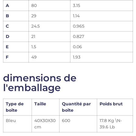
A
80
3.15
B
29
1.14
C
24.5
0.965
D
21
0.827
E
1.5
0.06
F
49
1.93
dimensions de
l'emballage
Type de
Taille
Quantité par
Poids brut
boîte
boîte
Bleu
40X30X30
600
17.8 Kg \N-
cm
39.6 Lb