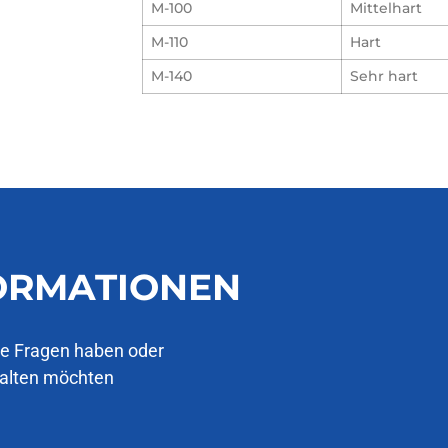
M-100
Mittelhart
M-110
Hart
M-140
Sehr hart
FORMATIONEN
ie Fragen haben oder
halten möchten