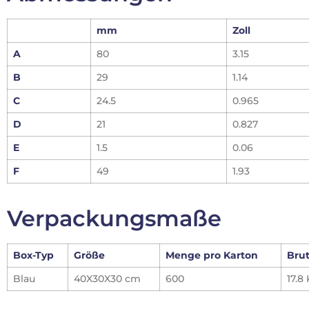
mm
Zoll
A
80
3.15
B
29
1.14
C
24.5
0.965
D
21
0.827
E
1.5
0.06
F
49
1.93
Verpackungsmaße
Box-Typ
Größe
Menge pro Karton
Bru
Blau
40X30X30 cm
600
17.8