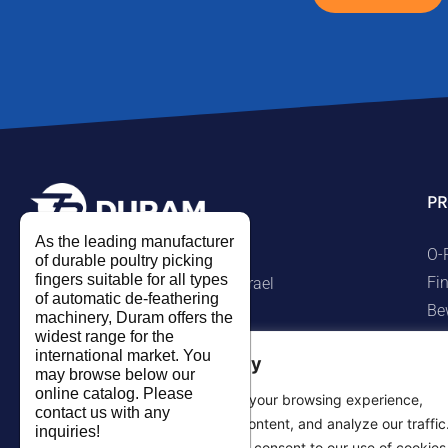
P
As the leading manufacturer
O-
of durable poultry picking
fingers suitable for all types
Fi
Kibbuz Ramat Hakovesh, Israel
of automatic de-feathering
Be
Tel. +972-9-7474458
machinery, Duram offers the
widest range for the
Ma
Fax +972-9-7474479
international market. You
We value your privacy
Te
info@duram.co.il
may browse below our
online catalog. Please
Gu
We use cookies to enhance your browsing experience,
contact us with any
serve personalized ads or content, and analyze our traffic
inquiries!
By clicking "Accept All", you consent to our use of cookies