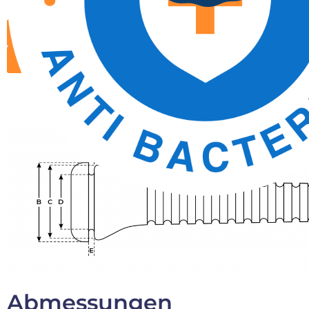
Broschüre herunterladen
Infos anfordern
Abmessungen