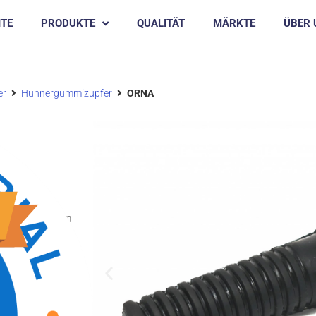
ITE
PRODUKTE
QUALITÄT
MÄRKTE
ÜBER 
er
Hühnergummizupfer
ORNA
d einen sanften
agend für
ank seines
as eine längere
nd für