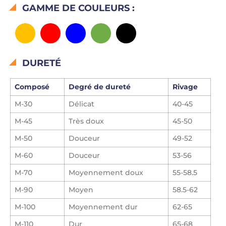
GAMME DE COULEURS :
DURETÉ
Composé
Degré de dureté
Rivage
M-30
Délicat
40-45
M-45
Très doux
45-50
M-50
Douceur
49-52
M-60
Douceur
53-56
M-70
Moyennement doux
55-58.5
M-90
Moyen
58.5-62
M-100
Moyennement dur
62-65
M-110
Dur
65-68