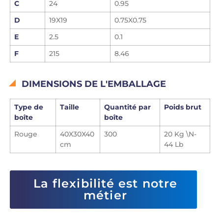
C
24
0.95
D
19X19
0.75X0.75
E
2.5
0.1
F
215
8.46
DIMENSIONS DE L'EMBALLAGE
Type de
Taille
Quantité par
Poids brut
boîte
boîte
Rouge
40X30X40
300
20 Kg \N-
cm
44 Lb
La flexibilité est notre
métier