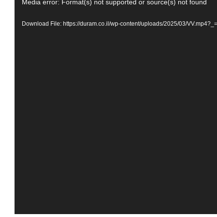
Video
Media error: Format(s) not supported or source(s) not found
Player
Download File: https://duram.co.il/wp-content/uploads/2025/03/VV.mp4?_