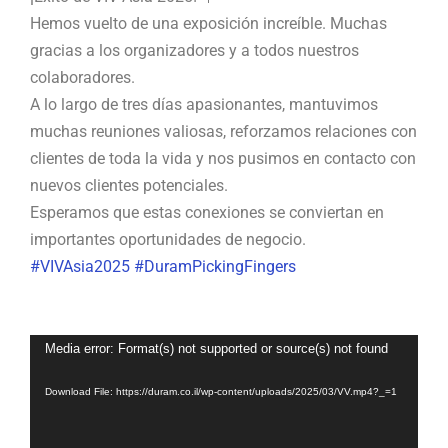
Hemos vuelto de una exposición increíble. Muchas
gracias a los organizadores y a todos nuestros
colaboradores.
A lo largo de tres días apasionantes, mantuvimos
muchas reuniones valiosas, reforzamos relaciones con
clientes de toda la vida y nos pusimos en contacto con
nuevos clientes potenciales.
Esperamos que estas conexiones se conviertan en
importantes oportunidades de negocio.
#
VIVAsia2025
#
DuramPickingFingers
Video
Media error: Format(s) not supported or source(s) not found
Player
Download File: https://duram.co.il/wp-content/uploads/2025/03/VV.mp4?_=1