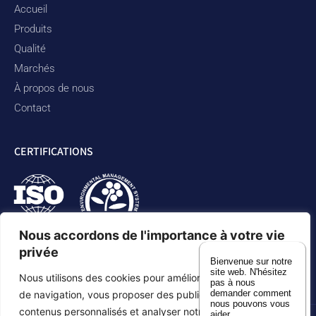
Accueil
Produits
Qualité
Marchés
À propos de nous
Contact
CERTIFICATIONS
Nous accordons de l'importance à votre vie
privée
Bienvenue sur notre
site web. N'hésitez
Nous utilisons des cookies pour améliorer votre expérience
pas à nous
demander comment
de navigation, vous proposer des publicités ou des
nous pouvons vous
contenus personnalisés et analyser notre trafic. En cliquant
aider.