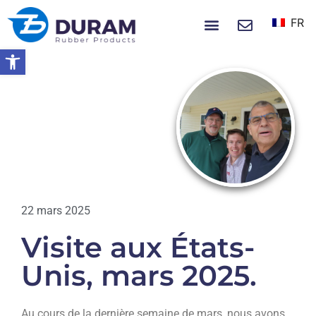
FR
À PROPOS DE NOUS
NOUVELLES ET ÉVÉNEMENTS
Ouvrir la barre d’outils
Accueil
Visite Aux États-Unis, Mars 2025.
ACTUALITÉS
22 mars 2025
Visite aux États-
Unis, mars 2025.
Au cours de la dernière semaine de mars, nous avons