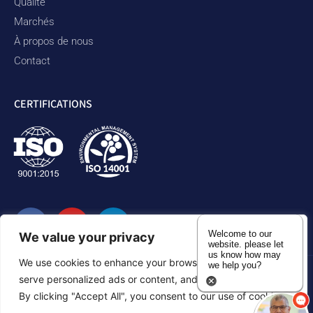
Qualité
Marchés
À propos de nous
Contact
CERTIFICATIONS
Welcome to our
We value your privacy
website. please let
us know how may
We use cookies to enhance your browsing experience,
we help you?
serve personalized ads or content, and analyze our traffic.
Politique de confidentialité
Déclaration d'accessibilité
By clicking "Accept All", you consent to our use of cookies.