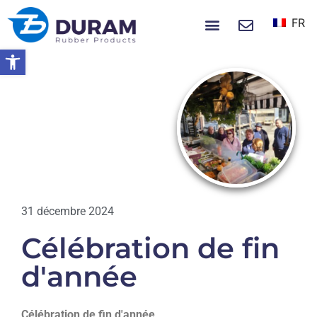
FR
À PROPOS DE NOUS
NOUVELLES ET ÉVÉNEMENTS
Ouvrir la barre d’outils
Accueil
Célébration De Fin D'année
EVÉNEMENTS
31 décembre 2024
Célébration de fin
d'année
Célébration de fin d'année