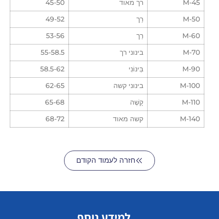
M-45
רך מאוד
45-50
M-50
רַך
49-52
M-60
רַך
53-56
M-70
בינוני רך
55-58.5
M-90
בֵּינוֹנִי
58.5-62
M-100
בינוני קשה
62-65
M-110
קָשֶׁה
65-68
M-140
קשה מאוד
68-72
חזרה לעמוד הקודם
למידע נוסף