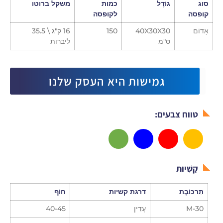
סוג
גוֹדֶל
כמות
משקל ברוטו
קופסה
לקופסה
אָדוֹם
40X30X30
150
16 ק"ג \ 35.5
ס"מ
ליברות
גמישות היא העסק שלנו
טווח צבעים:
קַשִׁיוּת
תִרכּוֹבֶת
דרגת קשיות
חוֹף
M-30
עָדִין
40-45