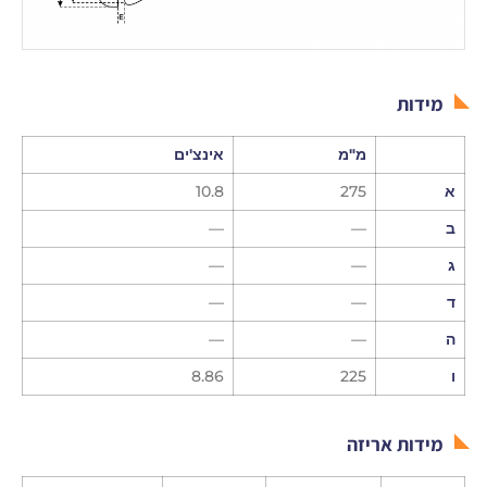
מידות
מ"מ
אינצ'ים
א
275
10.8
ב
—
—
ג
—
—
ד
—
—
ה
—
—
ו
225
8.86
מידות אריזה