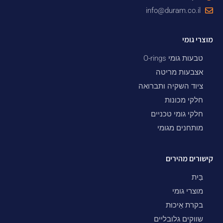
info@duram.co.il
מוצרי גומי
טבעות גומי O-rings
אצבעות מריטה
ציוד השקיה ותברואה
חלקי מכונות
חלקי גומי טכניים
מותחנים מגומי
קישורים מהירים
בַּיִת
מוצרי גומי
בקרת אֵיכוּת
שווקים גלובליים