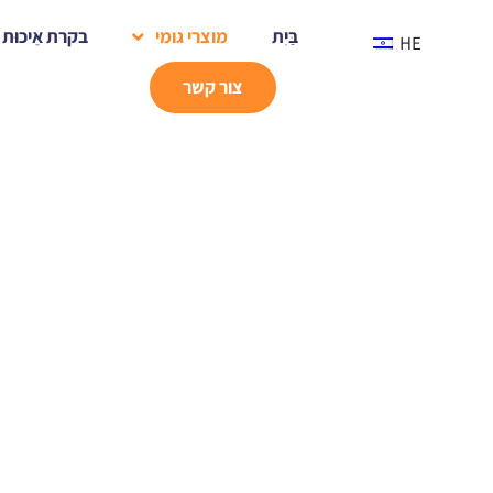
בַּיִת
מוצרי גומי
בקרת אֵיכוּת
HE
צור קשר
בַּיִת
מוצרי גומי
חלקי גומי טכניים
צְבָאִי
צְבָאִי