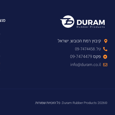
מוצר
ט
א
קיבוץ רמת הכובש, ישראל
צ
טל. 09-7474458
ח
פקס 09-7474479
ח
info@duram.co.il
מ
©2026 Duram Rubber Products. כל הזכויות שמורות.