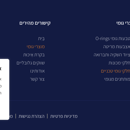
י גומי
קישורים מהירים
בעות גומי O-rings
בַּיִת
צבעות מריטה
מוצרי גומי
יוד השקיה ותברואה
בקרת אֵיכוּת
לקי מכונות
שווקים גלובליים
א
לקי גומי טכניים
אודותינו
ותחנים מגומי
צור קשר
מ
ה
מדיניות פרטיות
הצהרת נגישות
מפת את