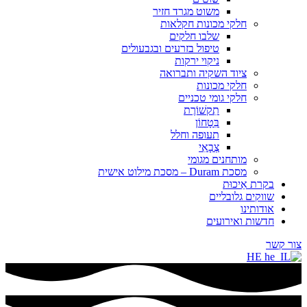
משוט מגרד חזיר
חלקי מכונות חקלאות
שלבו חלקים
טיפול בזרעים ובגבעולים
ניקוי ירקות
ציוד השקיה ותברואה
חלקי מכונות
חלקי גומי טכניים
תִקשׁוֹרֶת
בִּטָחוֹן
תעופה וחלל
צְבָאִי
מותחנים מגומי
מסכת Duram – מסכת מילוט אישית
בקרת אֵיכוּת
שווקים גלובליים
אודותינו
חדשות ואירועים
צור קשר
HE