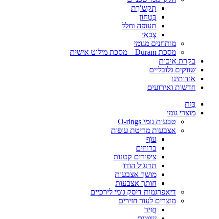
תִקשׁוֹרֶת
בִּטָחוֹן
תעופה וחלל
צְבָאִי
מותחנים מגומי
מסכת Duram – מסכת מילוט אישית
בקרת אֵיכוּת
שווקים גלובליים
אודותינו
חדשות ואירועים
בַּיִת
מוצרי גומי
טבעות גומי O-rings
אצבעות מריטת עופות
עוֹף
ברווזים
ציפורים קטנות
תרנגול הודו
מושך אצבעות
חותך אצבעות
דיאפרגמות דיסק גומי לירכיים
מוצרים לעור חזירים
חֲזִיר
שוטים