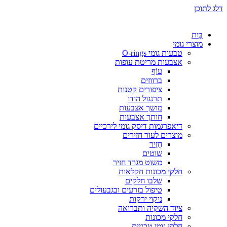
דלג לתוכן
בַּיִת
מוצרי גומי
טבעות גומי O-rings
אצבעות מריטת עופות
עוֹף
ברווזים
ציפורים קטנות
תרנגול הודו
מושך אצבעות
חותך אצבעות
דיאפרגמות דיסק גומי לירכיים
מוצרים לעור חזירים
חֲזִיר
שוטים
משוט מגרד חזיר
חלקי מכונות חקלאות
שלבו חלקים
טיפול בזרעים ובגבעולים
ניקוי ירקות
ציוד השקיה ותברואה
חלקי מכונות
חלקי גומי טכניים