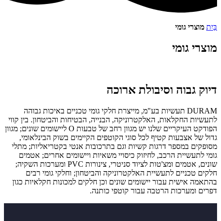
בַּיִת
מוצרי גומי
מוצרי גומי
דיוק גבוה וסיבולת ארוכה
DURAM תעשיות בע"מ, מייצרת חלקי גומי טכניים באיכות גבוהה
לתעשיות החקלאות, האלקטרוניקה, הבנייה, הבטיחות והביטחון. בין קווי
הפודקט העיקריים שלנו יש מגוון רחב של טבעות O ליישומים שונים; מגוון
גדול של אצבעות קטיף לכל סוגי הקוטפים הקיימים בשוק הבינלאומי,
מסופקים במספר דרגות קשיות וגם בתרכובות אנטי בקטריאליות; מתלי
גומי לתעשיית הרכב, לחיזוק כיסויי משאיות ויישומים אחרים; אטמים
שונים, אטמים ומצ'טות לציוד סניטרי, צינורות PVC ומערכות השקיה;
חלקים טכניים לתעשיית האלקטרוניקה והביטחון; וחלקי גומי רבים
בהתאמה אישית עבור יישומים שונים וכן חלקים למכונות חקלאיות כגון
דפרים ומערכות הרטבה עבור קוטפי כותנה.