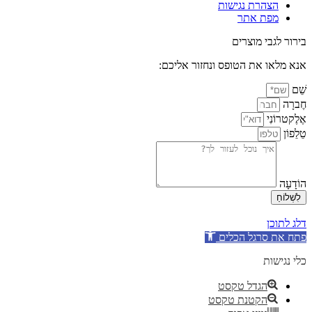
הצהרת נגישות
מפת אתר
בירור לגבי מוצרים
אנא מלאו את הטופס ונחזור אליכם:
שֵׁם
חֶברָה
אֶלֶקטרוֹנִי
טֵלֵפוֹן
הוֹדָעָה
לִשְׁלוֹחַ
דלג לתוכן
פתח את סרגל הכלים
כלי נגישות
הגדל טקסט
הקטנת טקסט