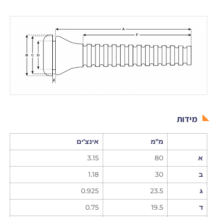
מידות
מ"מ
אינצ'ים
א
80
3.15
ב
30
1.18
ג
23.5
0.925
ד
19.5
0.75