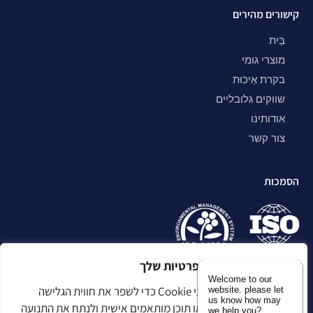
קישורים מהירים
בַּיִת
מוצרי גומי
בקרת אֵיכוּת
שווקים גלובליים
אודותינו
צור קשר
הסמכות
אנו מעריכים את הפרטיות שלך
Welcome to our
אנו משתמשים בקובצי Cookie כדי לשפר את חווית הגלישה
website. please let
us know how may
שלך, להציג מודעות או תוכן מותאמים אישית ולנתח את התנועה
we help you?