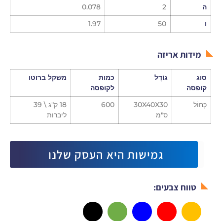
ה
2
0.078
ו
50
1.97
מידות אריזה
סוג
גוֹדֶל
כמות
משקל ברוטו
קופסה
לקופסה
כְּחוֹל
30X40X30
600
18 ק"ג \ 39
ס"מ
ליברות
גמישות היא העסק שלנו
טווח צבעים: