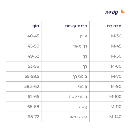
קַשִׁיוּת
תִרכּוֹבֶת
דרגת קשיות
חוֹף
M-30
עָדִין
40-45
M-45
רך מאוד
45-50
M-50
רַך
49-52
M-60
רַך
53-56
M-70
בינוני רך
55-58.5
M-90
בֵּינוֹנִי
58.5-62
M-100
בינוני קשה
62-65
M-110
קָשֶׁה
65-68
M-140
קשה מאוד
68-72