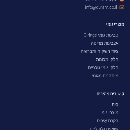
info@duram.co.il
מוצרי גומי
טבעות גומי O-rings
אצבעות מריטה
ציוד השקיה ותברואה
חלקי מכונות
חלקי גומי טכניים
מותחנים מגומי
קישורים מהירים
בַּיִת
מוצרי גומי
בקרת אֵיכוּת
שווקים גלובליים