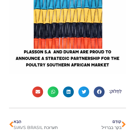
לַחֲלוֹק:
קוֹדֵם
הַבָּא
בקר בברזיל
תערוכת SIAVS BRASIL