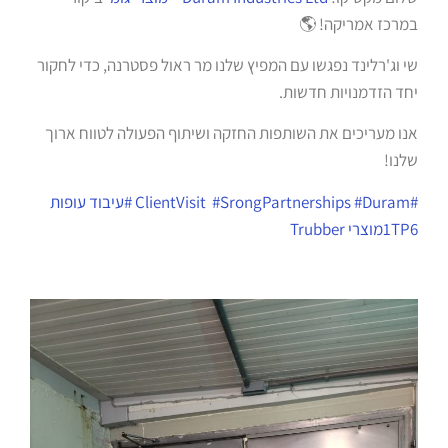
במרכז אמריקה! 🌎
שי וג'רלינד נפגשו עם המפיץ שלנו מר ראול פסטרנה, כדי לחקור
יחד הזדמנויות חדשות.
אנו מעריכים את השותפות החזקה ושיתוף הפעולה לטווח ארוך
שלנו!
#ClientVisit
#Duram
#SrongPartnerships
#עיבוד עופות
1TP6מוצרי Trubber