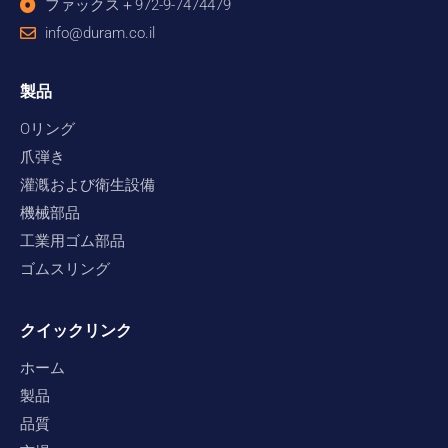
ファックス＋972-9-7474479
info@duram.co.il
製品
Oリング
爪弾き
灌漑および衛生設備
機械部品
工業用ゴム部品
ゴムスリング
クイックリンク
ホーム
製品
品質