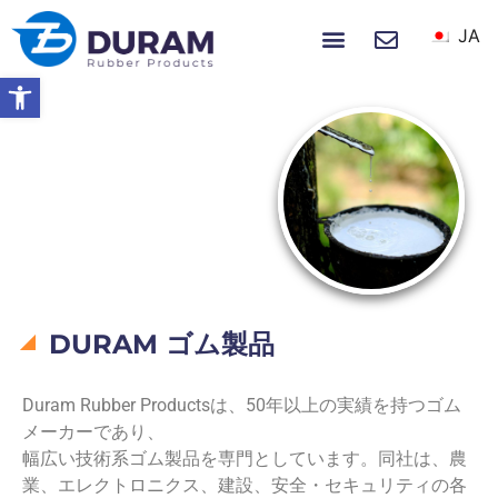
JA
ホーム
製品
私たちについて
ニュース＆イベント
ツールバーを開く
ホーム
私たちについて
DURAM ゴム製品
DURAM ゴム製品
Duram Rubber Productsは、50年以上の実績を持つゴム
メーカーであり、
幅広い技術系ゴム製品を専門としています。同社は、農
業、エレクトロニクス、建設、安全・セキュリティの各