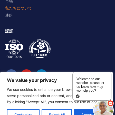
市場
私たちについて
連絡
認証
Welcome to our
We value your privacy
website. please let
us know how may
We use cookies to enhance your browsing experience,
we help you?
serve personalized ads or content, and analyze our traffic.
プライバシーポリシー
アクセシビリティステートメント
By clicking "Accept All", you consent to our use of cookies.
サイトマップ
Customize
Reject All
Accept All