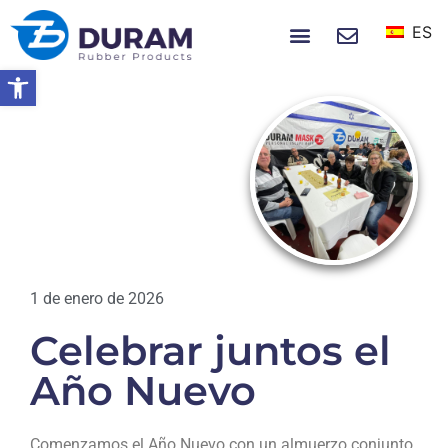
ES
SOBRE NOSOTROS
NOTICIAS Y EVENTOS
Abrir barra de herramientas
Hogar
Celebrar Juntos El Año Nuevo
NOTICIAS
1 de enero de 2026
Celebrar juntos el
Año Nuevo
Comenzamos el Año Nuevo con un almuerzo conjunto