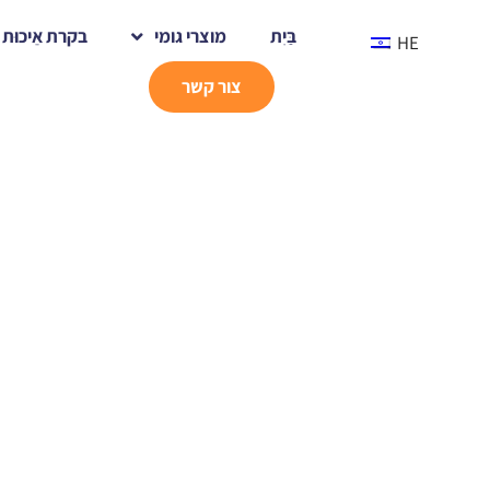
בַּיִת
מוצרי גומי
בקרת אֵיכוּת
HE
צור קשר
בַּיִת
חוגגים את השנה החדשה ביחד
חֲדָשׁוֹת