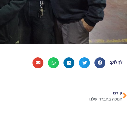
לַחֲלוֹק:
קוֹדֵם
חנוכה בחברה שלנו