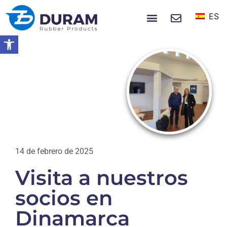
ES
SOBRE NOSOTROS
NOTICIAS Y EVENTOS
Abrir barra de herramientas
Hogar
Visita A Nuestros Socios En
Dinamarca
EVENTOS
14 de febrero de 2025
Visita a nuestros
socios en
Dinamarca