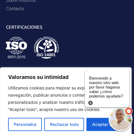
Sobre nosotros
Contacto
CERTIFICACIONES
Valoramos su intimidad
Bienvenido a
nuestro sitio web.
por favor háganos
Utilizamos cookies para mejorar su experiencia de
saber ¿cómo
navegación, publicar anuncios o contenidos
podemos ayudarle?
personalizados y analizar nuestro tráfico. Al hacer clic en
política de privacidad
Declaración de accesibilidad
"Aceptar todo", acepta nuestro uso de cookies.
Mapa del sitio
Personalice
Rechazar todo
Aceptar todo
©2026 Duram Rubber Products. Todos los derechos reservados.