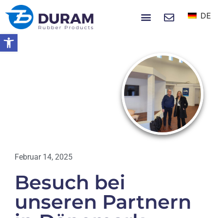
DE
NACHRICHTEN UND EREIGNISSE
Symbolleiste öffnen
Startseite
Besuch Bei Unseren Partnern In
Dänemark
VERANSTALTUN
GEN
Februar 14, 2025
Besuch bei
unseren Partnern