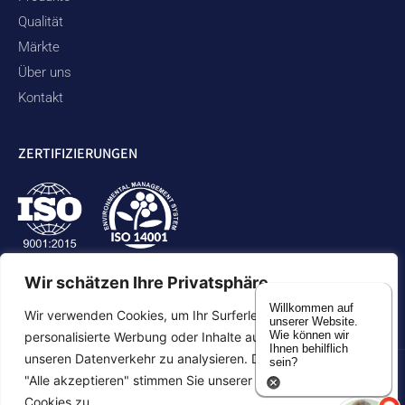
Qualität
Märkte
Über uns
Kontakt
ZERTIFIZIERUNGEN
Wir schätzen Ihre Privatsphäre
Willkommen auf
Wir verwenden Cookies, um Ihr Surferlebnis zu verbessern,
unserer Website.
Wie können wir
personalisierte Werbung oder Inhalte auszuspielen und
Ihnen behilflich
unseren Datenverkehr zu analysieren. Durch Klicken auf
sein?
"Alle akzeptieren" stimmen Sie unserer Verwendung von
Datenschutzbestimmungen
Erklärung zur Zugänglichkeit
Cookies zu.