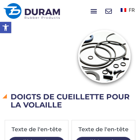
FR
À PROPOS DE NOUS
NOUVELLES ET ÉVÉNEMENTS
Ouvrir la barre d’outils
Accueil
Catalogues
CATALOGUES
DOIGTS DE CUEILLETTE POUR
LA VOLAILLE
Texte de l'en-tête
Texte de l'en-tête