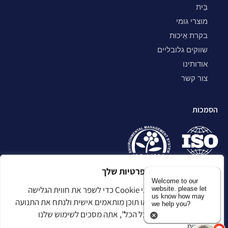
בַּיִת
מוצרי גומי
בקרת אֵיכוּת
שווקים גלובליים
אודותינו
צור קשר
הסמכות
אנו מעריכים את הפרטיות שלך
Welcome to our
אנו משתמשים בקובצי Cookie כדי לשפר את חווית הגלישה
website. please let
us know how may
שלך, להציג מודעות או תוכן מותאמים אישית ולנתח את התנועה
we help you?
שלנו. בלחיצה על "קבל הכל", אתה מסכים לשימוש שלנו
בעוגיות.