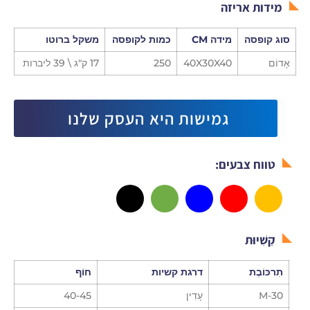
מידות אריזה
סוג קופסה
מידה CM
כמות לקופסה
משקל ברוטו
אָדוֹם
40X30X40
250
17 ק"ג \ 39 ליברות
גמישות היא העסק שלנו
טווח צבעים:
קַשִׁיוּת
תִרכּוֹבֶת
דרגת קשיות
חוֹף
M-30
עָדִין
40-45