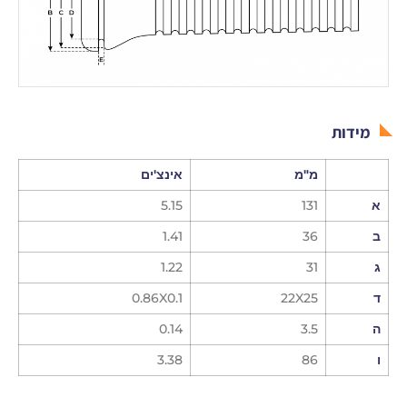
מידות
מ"מ
אינצ'ים
א
131
5.15
ב
36
1.41
ג
31
1.22
ד
22X25
0.86X0.1
ה
3.5
0.14
ו
86
3.38