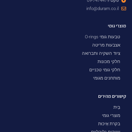
פקס 09-7474479
info@duram.co.il
מוצרי גומי
טבעות גומי O-rings
אצבעות מריטה
ציוד השקיה ותברואה
חלקי מכונות
חלקי גומי טכניים
מותחנים מגומי
קישורים מהירים
בַּיִת
מוצרי גומי
בקרת אֵיכוּת
שווקים גלובליים