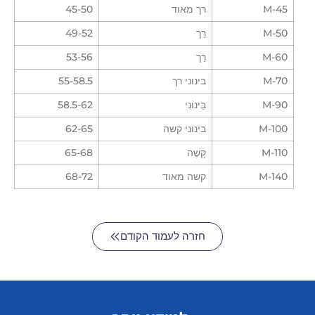
M-45
רך מאוד
45-50
M-50
רַך
49-52
M-60
רַך
53-56
M-70
בינוני רך
55-58.5
M-90
בֵּינוֹנִי
58.5-62
M-100
בינוני קשה
62-65
M-110
קָשֶׁה
65-68
M-140
קשה מאוד
68-72
חזרה לעמוד הקודם