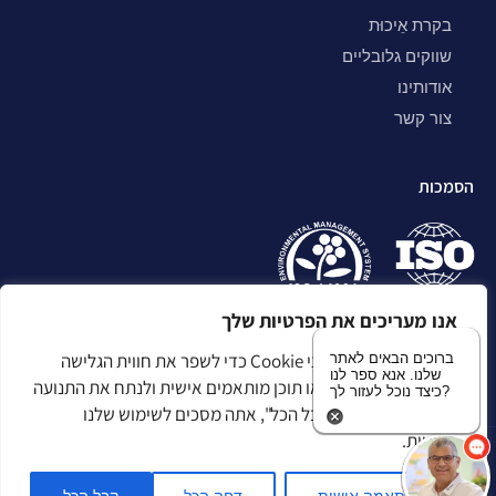
בקרת אֵיכוּת
שווקים גלובליים
אודותינו
צור קשר
הסמכות
אנו מעריכים את הפרטיות שלך
אנו משתמשים בקובצי Cookie כדי לשפר את חווית הגלישה
ברוכים הבאים לאתר
שלנו. אנא ספר לנו
שלך, להציג מודעות או תוכן מותאמים אישית ולנתח את התנועה
כיצד נוכל לעזור לך?
שלנו. בלחיצה על "קבל הכל", אתה מסכים לשימוש שלנו
בעוגיות.
מדיניות פרטיות
הצהרת נגישות
מפת אתר
התאמה אישית
דחה הכל
קבל הכל