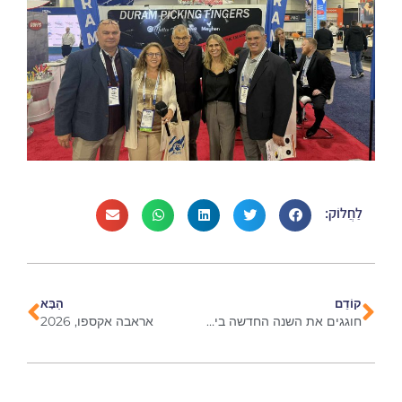
לַחֲלוֹק:
קוֹדֵם
הַבָּא
חוגגים את השנה החדשה ביחד
אראבה אקספו, 2026