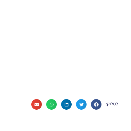
לַחֲלוֹק: