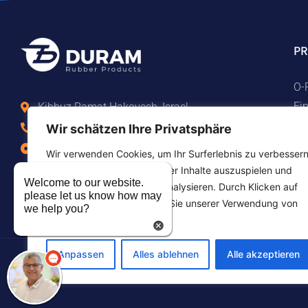
P
O-
Fi
Kibbuz Ramat Hakovesh, Israel
Be
Tel. +972-9-7474458
Wir schätzen Ihre Privatsphäre
Ma
Fax +972-9-7474479
Wir verwenden Cookies, um Ihr Surferlebnis zu verbessern
Te
info@duram.co.il
personalisierte Werbung oder Inhalte auszuspielen und
Welcome to our website.
Gu
unseren Datenverkehr zu analysieren. Durch Klicken auf
please let us know how may
"Alle akzeptieren" stimmen Sie unserer Verwendung von
we help you?
Cookies zu.
Anpassen
Alles ablehnen
Alle akzeptieren
©2026 Duram Rubber Products. Alle Rechte vorbehalten.