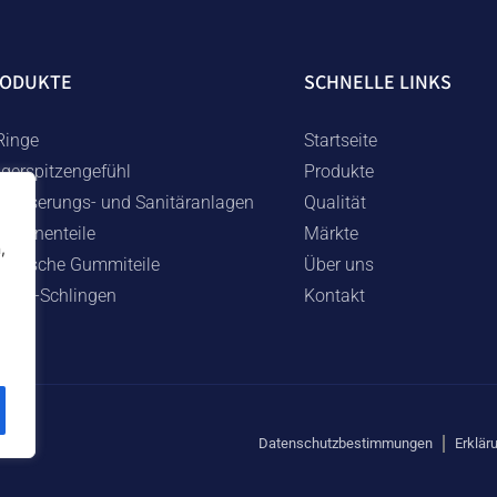
RODUKTE
SCHNELLE LINKS
Ringe
Startseite
ngerspitzengefühl
Produkte
wässerungs- und Sanitäranlagen
Qualität
schinenteile
Märkte
,
chnische Gummiteile
Über uns
mmi-Schlingen
Kontakt
Datenschutzbestimmungen
Erklär