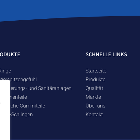
RODUKTE
SCHNELLE LINKS
Ringe
Startseite
ngerspitzengefühl
Produkte
wässerungs- und Sanitäranlagen
Qualität
schinenteile
Märkte
,
chnische Gummiteile
Über uns
mmi-Schlingen
Kontakt