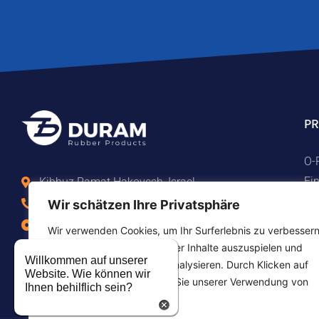
P
O-
Fi
Kibbuz Ramat Hakovesh, Israel
Be
Tel. +972-9-7474458
Wir schätzen Ihre Privatsphäre
Ma
Fax +972-9-7474479
Wir verwenden Cookies, um Ihr Surferlebnis zu verbessern
Te
info@duram.co.il
personalisierte Werbung oder Inhalte auszuspielen und
Willkommen auf unserer
Gu
unseren Datenverkehr zu analysieren. Durch Klicken auf
Website. Wie können wir
"Alle akzeptieren" stimmen Sie unserer Verwendung von
Ihnen behilflich sein?
Cookies zu.