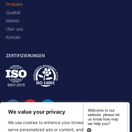
Produkte
Qualität
Märkte
Über uns
Kontakt
ZERTIFIZIERUNGEN
Welcome to our
We value your privacy
website. please let
us know how may
We use cookies to enhance your browsing experience,
we help you?
serve personalized ads or content, and analyze our traffic.