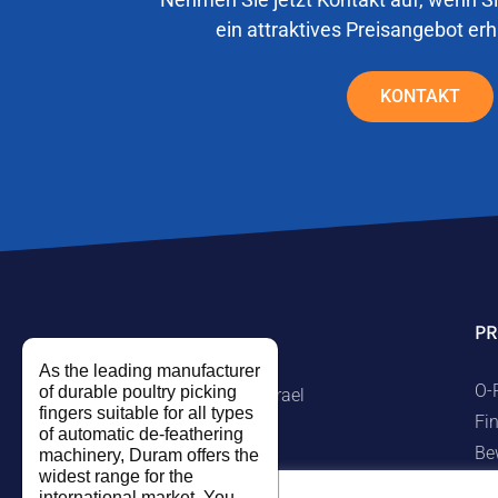
ein attraktives Preisangebot er
KONTAKT
P
As the leading manufacturer
O-
of durable poultry picking
Kibbuz Ramat Hakovesh, Israel
fingers suitable for all types
Fi
Tel. +972-9-7474458
of automatic de-feathering
Be
machinery, Duram offers the
Fax +972-9-7474479
widest range for the
Ma
info@duram.co.il
international market. You