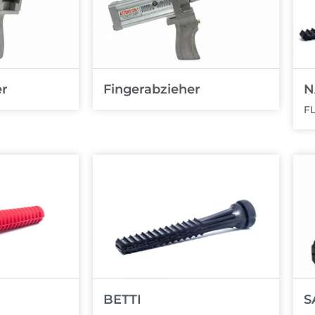
er
Fingerabzieher
N
F
BETTI
S