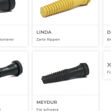
LINDA
D
onierer
Zarte Rippen
Br
J
Fü
MEYDUR
r
Für schwere