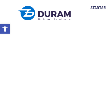
STARTSE
Symbolleiste öffnen
Startseite
Gummierzeugnisse
Geflügelpickende Finger
GEFLÜGELPICKEND