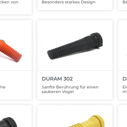
ücken von
Besonders starkes Design
Be
DURAM 302
D
che
Sanfte Berührung für einen
Ei
sauberen Vogel
m