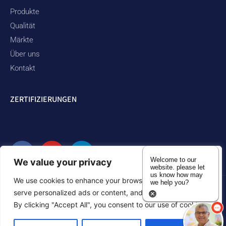
Produkte
Qualität
Märkte
Über uns
Kontakt
ZERTIFIZIERUNGEN
Welcome to our
We value your privacy
website. please let
us know how may
We use cookies to enhance your browsing experience,
we help you?
serve personalized ads or content, and analyze our traffic.
Datenschutzbestimmungen
Erklärung zur Zugänglichkeit
By clicking "Accept All", you consent to our use of cookies.
Inhaltsverzeichnis