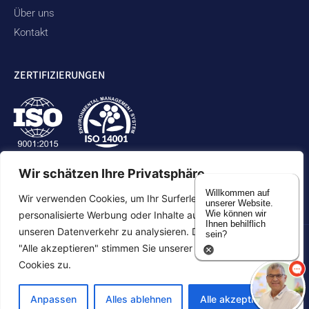
Über uns
Kontakt
ZERTIFIZIERUNGEN
Wir schätzen Ihre Privatsphäre
Willkommen auf
Wir verwenden Cookies, um Ihr Surferlebnis zu verbessern,
unserer Website.
Wie können wir
personalisierte Werbung oder Inhalte auszuspielen und
Ihnen behilflich
unseren Datenverkehr zu analysieren. Durch Klicken auf
sein?
"Alle akzeptieren" stimmen Sie unserer Verwendung von
Datenschutzbestimmungen
Erklärung zur Zugänglichkeit
Cookies zu.
Inhaltsverzeichnis
Anpassen
Alles ablehnen
Alle akzeptieren
©2026 Duram Rubber Products. Alle Rechte vorbehalten.